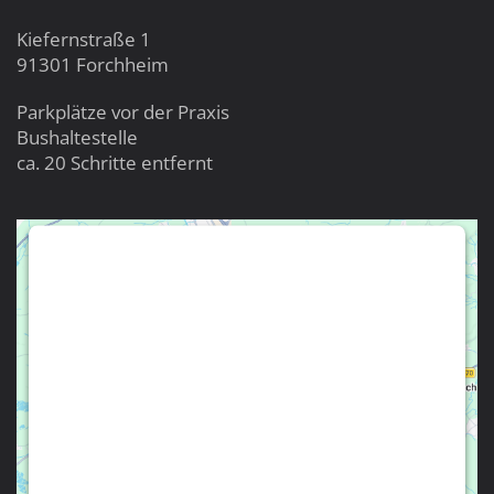
Kiefernstraße 1
91301 Forchheim
Parkplätze vor der Praxis
Bushaltestelle
ca. 20 Schritte entfernt
WIR BENÖTIGEN IHRE ZUSTIMMUNG,
UM DEN GOOGLE MAPS-SERVICE ZU
LADEN!
Wir verwenden einen Service eines Drittanbieters,
um Karteninhalte einzubetten. Dieser Service kann
Daten zu Ihren Aktivitäten sammeln. Bitte lesen Sie
die Details durch und stimmen Sie der Nutzung des
Service zu, um diese Karte anzuzeigen.