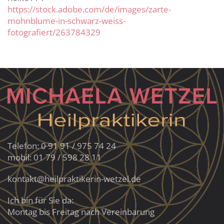
https://stock.adobe.com/de/images/zarte-
mohnblume-in-schwarz-weiss-
fotografiert/263784329
Telefon: 0 91 91 / 975 74 24
mobil: 01 79 / 598 28 11
kontakt@heilpraktikerin-wetzel.de
Ich bin für Sie da:
Montag bis Freitag nach Vereinbarung